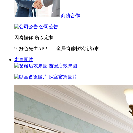
商務合作
公司公告
因為懂你·所以定製
91好色先生APP——全居窗簾軟裝定製家
窗簾圖片
窗簾店效果圖
臥室窗簾圖片