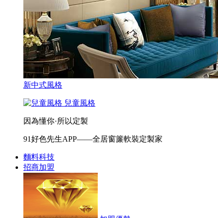
新中式風格
兒童風格
因為懂你·所以定製
91好色先生APP——全居窗簾軟裝定製家
麵料科技
招商加盟