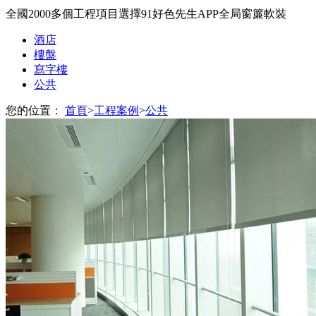
全國2000多個工程項目選擇91好色先生APP全局窗簾軟裝
酒店
樓盤
寫字樓
公共
您的位置：
首頁
>
工程案例
>
公共