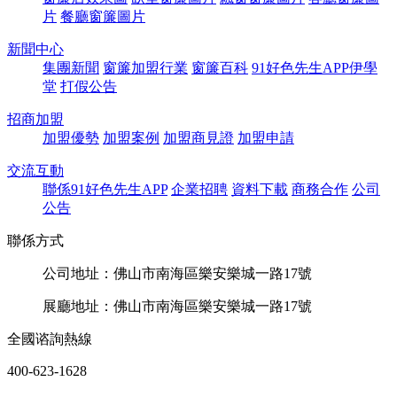
片
餐廳窗簾圖片
新聞中心
集團新聞
窗簾加盟行業
窗簾百科
91好色先生APP伊學
堂
打假公告
招商加盟
加盟優勢
加盟案例
加盟商見證
加盟申請
交流互動
聯係91好色先生APP
企業招聘
資料下載
商務合作
公司
公告
聯係方式
公司地址：佛山市南海區樂安樂城一路17號
展廳地址：佛山市南海區樂安樂城一路17號
全國谘詢熱線
400-623-1628