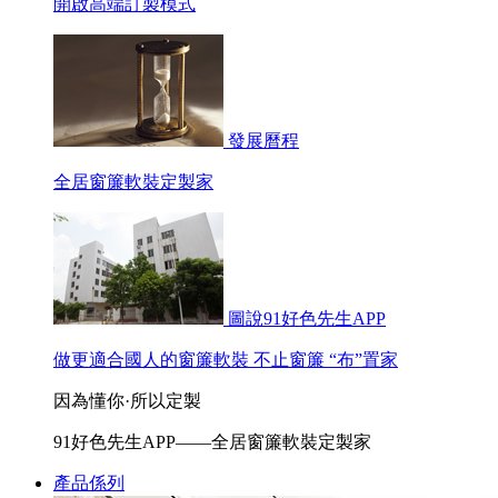
開啟高端訂製模式
發展曆程
全居窗簾軟裝定製家
圖說91好色先生APP
做更適合國人的窗簾軟裝 不止窗簾 “布”置家
因為懂你·所以定製
91好色先生APP——全居窗簾軟裝定製家
產品係列