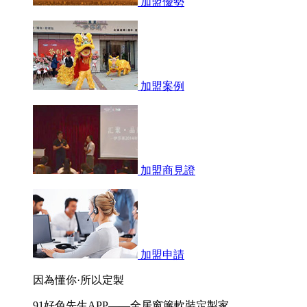
加盟優勢
加盟案例
加盟商見證
加盟申請
因為懂你·所以定製
91好色先生APP——全居窗簾軟裝定製家