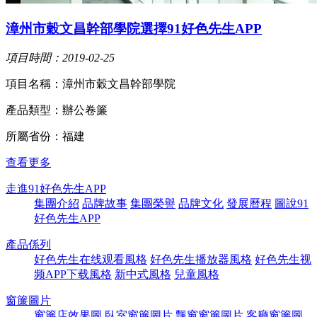
漳州市穀文昌幹部學院選擇91好色先生APP
項目時間：2019-02-25
項目名稱：漳州市穀文昌幹部學院
產品類型：辦公卷簾
所屬省份：福建
查看更多
走進91好色先生APP
集團介紹
品牌故事
集團榮譽
品牌文化
發展曆程
圖說91
好色先生APP
產品係列
好色先生在线观看風格
好色先生播放器風格
好色先生视
频APP下载風格
新中式風格
兒童風格
窗簾圖片
窗簾店效果圖
臥室窗簾圖片
飄窗窗簾圖片
客廳窗簾圖