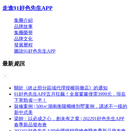
走進91好色先生APP
集團介紹
品牌故事
集團榮譽
品牌文化
發展曆程
圖說91好色先生APP
最新
資訊
關於《終止部分區域代理授權與撤店》的通知
91好色先生APP五月狂飆！全屋窗簾僅需3999元，現在
下單勁省一半！
裝修案例 | 500㎡湖南衡陽獨棟別墅案例，講述不一樣的
新中式美
梁帥：以必成之心，創未有之業 | 202291好色先生APP
春季新品發布會
202191好色先生APP全國經銷商峰會暨春季新品發布會