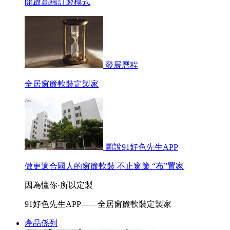
開啟高端訂製模式
發展曆程
全居窗簾軟裝定製家
圖說91好色先生APP
做更適合國人的窗簾軟裝 不止窗簾 “布”置家
因為懂你·所以定製
91好色先生APP——全居窗簾軟裝定製家
產品係列