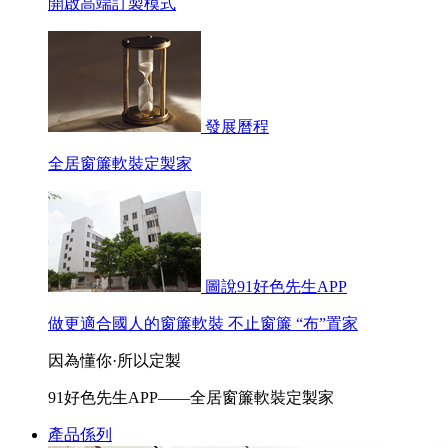
開啟高端訂製模式
發展曆程
全居窗簾軟裝定製家
圖說91好色先生APP
做更適合國人的窗簾軟裝 不止窗簾 “布”置家
因為懂你·所以定製
91好色先生APP——全居窗簾軟裝定製家
產品係列