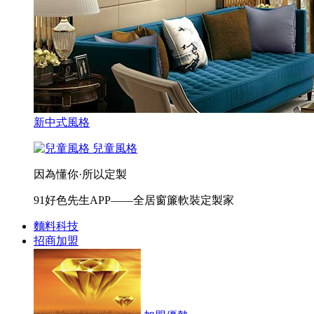
新中式風格
兒童風格
因為懂你·所以定製
91好色先生APP——全居窗簾軟裝定製家
麵料科技
招商加盟