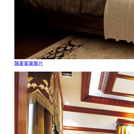
飄窗窗簾圖片