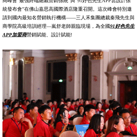
商峰會“最強終端總裁營銷係統”與“91好色先生APP雲設計係
統發布會”在佛山嘉思高國際酒店隆重召開。這次峰會特別邀
請到國內最知名營銷執行機構——三人禾集團總裁秦飛先生與
商學院高級培訓經理—嵐舒老師親臨現場，為全國
91好色先生
APP加盟商
營銷賦能、設計賦能!