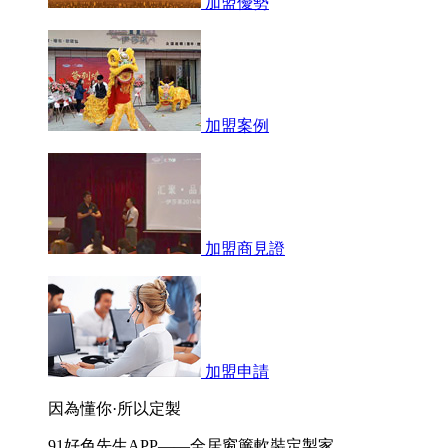
加盟優勢
加盟案例
加盟商見證
加盟申請
因為懂你·所以定製
91好色先生APP——全居窗簾軟裝定製家