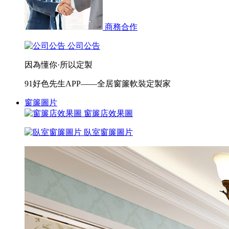
商務合作
公司公告
因為懂你·所以定製
91好色先生APP——全居窗簾軟裝定製家
窗簾圖片
窗簾店效果圖
臥室窗簾圖片