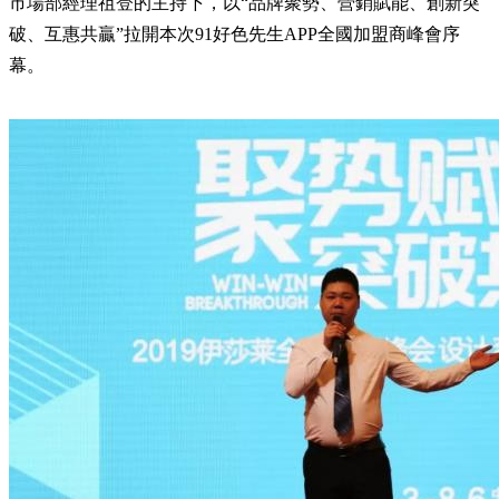
市場部經理祖登的主持下，以“品牌聚勢、營銷賦能、創新突
破、互惠共贏”拉開本次91好色先生APP全國加盟商峰會序
幕。